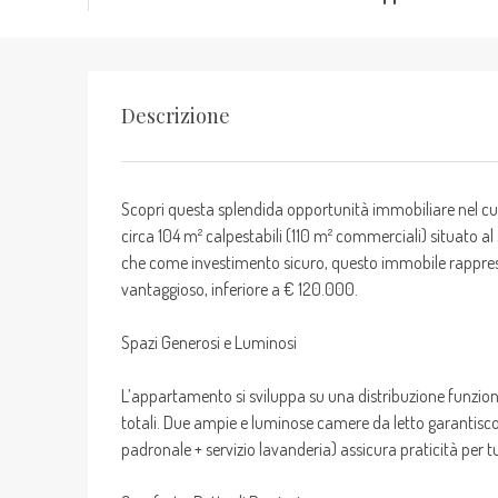
Descrizione
Scopri questa splendida opportunità immobiliare nel cuor
circa 104 m² calpestabili (110 m² commerciali) situato
che come investimento sicuro, questo immobile rappresen
vantaggioso, inferiore a € 120.000.
Spazi Generosi e Luminosi
L’appartamento si sviluppa su una distribuzione funzional
totali. Due ampie e luminose camere da letto garantisco
padronale + servizio lavanderia) assicura praticità per tu