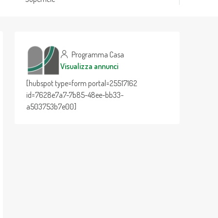
Programma Casa
Visualizza annunci
[hubspot type=form portal=25517162
id=7628e7a7-7b85-48ee-bb33-
a503753b7e00]