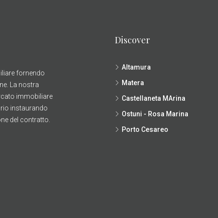
Discover
Altamura
liare fornendo
Matera
one. La nostra
rcato immobiliare
Castellaneta MArina
ario instaurando
Ostuni - Rosa Marina
ione del contratto.
Porto Cesareo