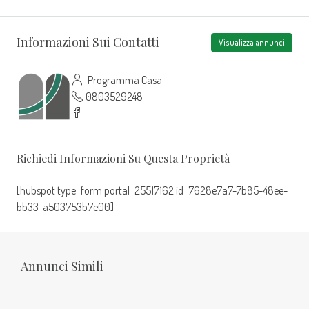
Informazioni Sui Contatti
Visualizza annunci
Programma Casa
0803529248
Richiedi Informazioni Su Questa Proprietà
[hubspot type=form portal=25517162 id=7628e7a7-7b85-48ee-
bb33-a503753b7e00]
Annunci Simili