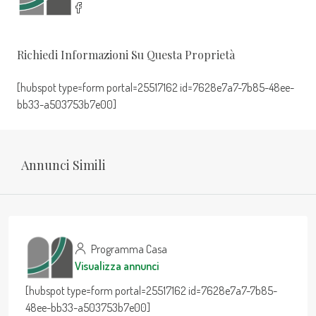
Richiedi Informazioni Su Questa Proprietà
[hubspot type=form portal=25517162 id=7628e7a7-7b85-48ee-
bb33-a503753b7e00]
Annunci Simili
Programma Casa
Visualizza annunci
[hubspot type=form portal=25517162 id=7628e7a7-7b85-
48ee-bb33-a503753b7e00]