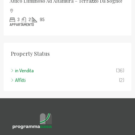
Attico Luminoso Ad Altamura – Terrazzo Da Sogno!
3
2
95
APPARTAMENTO
Property Status
in Vendita
(36)
Affitti
(2)