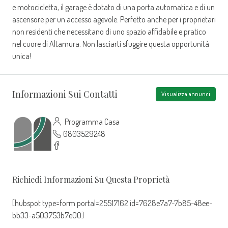
e motocicletta, il garage è dotato di una porta automatica e di un
ascensore per un accesso agevole. Perfetto anche per i proprietari
non residenti che necessitano di uno spazio affidabile e pratico
nel cuore di Altamura. Non lasciarti sfuggire questa opportunità
unica!
Informazioni Sui Contatti
Visualizza annunci
Programma Casa
0803529248
Richiedi Informazioni Su Questa Proprietà
[hubspot type=form portal=25517162 id=7628e7a7-7b85-48ee-
bb33-a503753b7e00]