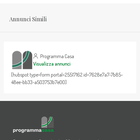
Annunci Simili
Programma Casa
Visualizza annunci
[hubspot type=form portal=25517162 id=7628e7a7-7b85-
48ee-bb33-a503753b7e00]