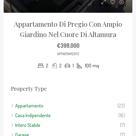
Appartamento Di Pregio Con Ampio
Giardino Nel Cuore Di Altamura
€398,000
APPARTAMENTO
2
2
1
100
mq
Property Type
Appartamento
(23)
Casa Indipendente
(16)
Intero Stabile
(7)
Garage
(7)